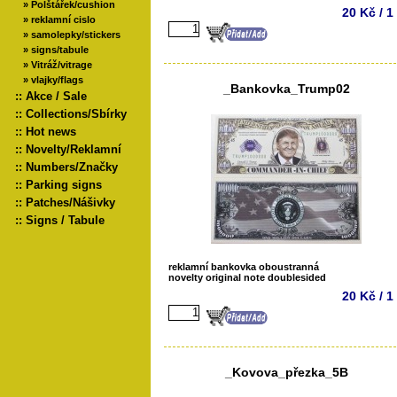
»
Polštářek/cushion
20 Kč / 1
»
reklamní cislo
»
samolepky/stickers
»
signs/tabule
»
Vitráž/vitrage
»
vlajky/flags
_Bankovka_Trump02
::
Akce / Sale
::
Collections/Sbírky
::
Hot news
::
Novelty/Reklamní
::
Numbers/Značky
::
Parking signs
::
Patches/Nášivky
::
Signs / Tabule
reklamní bankovka oboustranná
novelty original note doublesided
20 Kč / 1
_Kovova_přezka_5B