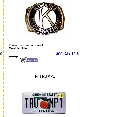
Kovová spona na opasek
Metal buckles
 €
300 Kč / 12 €
_N_TRUMP1