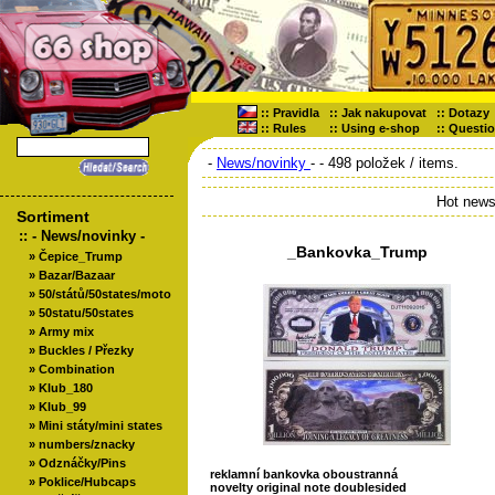
::
Pravidla
::
Jak nakupovat
::
Dotazy
::
Rules
::
Using e-shop
::
Questi
-
News/novinky
-
- 498 položek / items.
Hot news
Sortiment
::
- News/novinky -
_Bankovka_Trump
»
Čepice_Trump
»
Bazar/Bazaar
»
50/států/50states/moto
»
50statu/50states
»
Army mix
»
Buckles / Přezky
»
Combination
»
Klub_180
»
Klub_99
»
Mini státy/mini states
»
numbers/znacky
»
Odznáčky/Pins
reklamní bankovka oboustranná
»
Poklice/Hubcaps
novelty original note doublesided