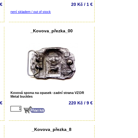
 €
20 Kč / 1 €
není skladem / out of stock
_Kovova_přezka_00
Kovová spona na opasek -zadní strana VZOR
Metal buckles
 €
220 Kč / 9 €
_Kovova_přezka_8