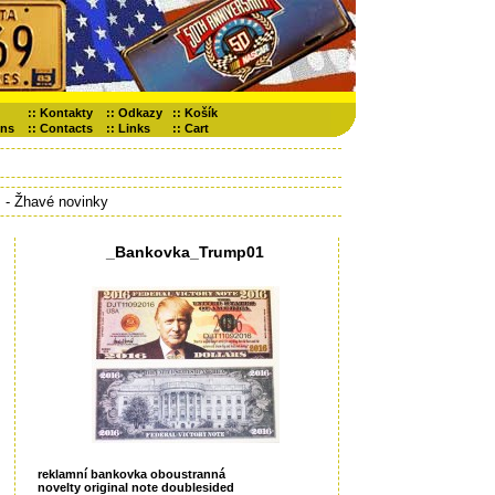
::
Kontakty
::
Odkazy
::
Košík
ons
::
Contacts
::
Links
::
Cart
 - Žhavé novinky
_Bankovka_Trump01
reklamní bankovka oboustranná
novelty original note doublesided