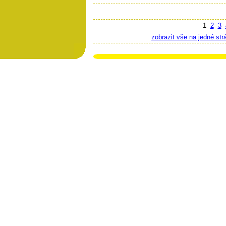
1
2
3
zobrazit vše na jedné str