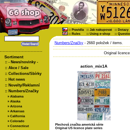
::
Pravidla
::
Jak nakupovat
::
Dotazy
::
Rules
::
Using e-shop
::
Questi
Numbers/Značky
- 2660 položek / items.
Original licence
Sortiment
::
- News/novinky -
action_mix1A
::
Akce / Sale
::
Collections/Sbírky
::
Hot news
::
Novelty/Reklamní
::
Numbers/Značky
»
Alabama
»
Alaska
»
Arizona
»
Arkansas
»
California
»
Colorado
Plechová značka americká série
»
Connecticut
Original US licence plate series