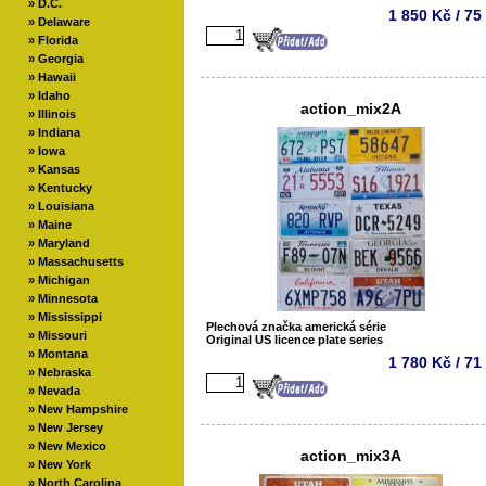
»
D.C.
1 850 Kč / 75
»
Delaware
»
Florida
»
Georgia
»
Hawaii
»
Idaho
action_mix2A
»
Illinois
»
Indiana
»
Iowa
»
Kansas
»
Kentucky
»
Louisiana
»
Maine
»
Maryland
»
Massachusetts
»
Michigan
»
Minnesota
»
Mississippi
Plechová značka americká série
»
Missouri
Original US licence plate series
»
Montana
1 780 Kč / 71
»
Nebraska
»
Nevada
»
New Hampshire
»
New Jersey
»
New Mexico
action_mix3A
»
New York
»
North Carolina