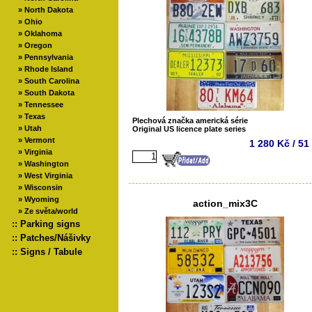
»
North Dakota
»
Ohio
»
Oklahoma
»
Oregon
»
Pennsylvania
»
Rhode Island
»
South Carolina
»
South Dakota
»
Tennessee
»
Texas
Plechová značka americká série
»
Utah
Original US licence plate series
»
Vermont
1 280 Kč / 51
»
Virginia
»
Washington
»
West Virginia
»
Wisconsin
»
Wyoming
action_mix3C
»
Ze světa/world
::
Parking signs
::
Patches/Nášivky
::
Signs / Tabule