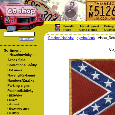
::
Pravidla
::
Jak nakupovat
::
Dotazy
::
Rules
::
Using e-shop
::
Questi
Patches/Nášivky
-
symbol/logo
- Vlajka_Reb
Vla
Sortiment
::
- News/novinky -
::
Akce / Sale
::
Collections/Sbírky
::
Hot news
::
Novelty/Reklamní
::
Numbers/Značky
::
Parking signs
::
Patches/Nášivky
»
BIG/Velké
»
bikers
»
duo/set
»
fire/emergency
»
military