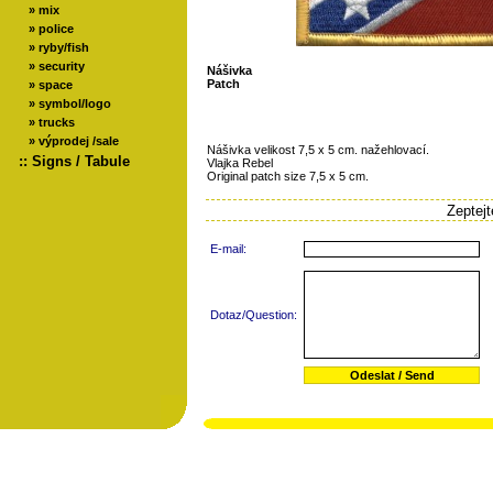
»
mix
»
police
»
ryby/fish
»
security
Nášivka
Patch
»
space
»
symbol/logo
»
trucks
»
výprodej /sale
Nášivka velikost 7,5 x 5 cm. nažehlovací.
::
Signs / Tabule
Vlajka Rebel
Original patch size 7,5 x 5 cm.
Zeptej
E-mail:
Dotaz/Question: