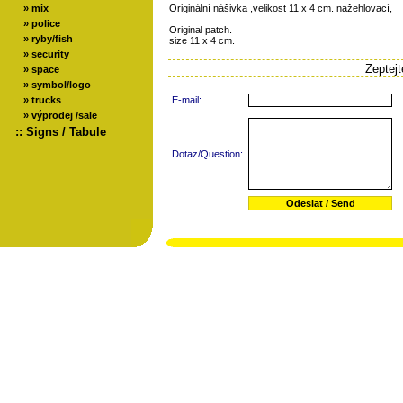
»
mix
Originální nášivka ,velikost 11 x 4 cm. nažehlovací,
»
police
Original patch.
»
ryby/fish
size 11 x 4 cm.
»
security
Zeptej
»
space
»
symbol/logo
»
trucks
E-mail:
»
výprodej /sale
::
Signs / Tabule
Dotaz/Question: