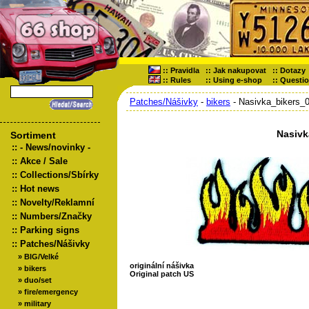
::
Pravidla
::
Jak nakupovat
::
Dotazy
::
Rules
::
Using e-shop
::
Questi
Patches/Nášivky
-
bikers
- Nasivka_bikers_
Nasivk
Sortiment
::
- News/novinky -
::
Akce / Sale
::
Collections/Sbírky
::
Hot news
::
Novelty/Reklamní
::
Numbers/Značky
::
Parking signs
::
Patches/Nášivky
»
BIG/Velké
originální nášivka
»
bikers
Original patch US
»
duo/set
»
fire/emergency
»
military