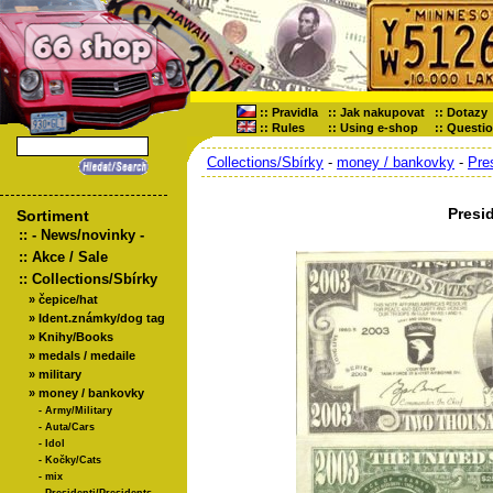
::
Pravidla
::
Jak nakupovat
::
Dotazy
::
Rules
::
Using e-shop
::
Questi
Collections/Sbírky
-
money / bankovky
-
Pre
Presi
Sortiment
::
- News/novinky -
::
Akce / Sale
::
Collections/Sbírky
»
čepice/hat
»
Ident.známky/dog tag
»
Knihy/Books
»
medals / medaile
»
military
»
money / bankovky
-
Army/Military
-
Auta/Cars
-
Idol
-
Kočky/Cats
-
mix