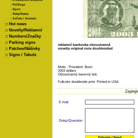
-
Presidenti/Presidents
-
Psi/Dogs
-
Sport
-
Státy/States
-
Zvířata / Animals
::
Hot news
::
Novelty/Reklamní
::
Numbers/Značky
::
Parking signs
reklamní bankovka oboustranná
::
Patches/Nášivky
novelty original note doublesided
::
Signs / Tabule
Motiv : President .Bush
2003 dollars
Oboustranný barevný tisk.
Fullcolor doubleside print. Printed in USA.
Zeptej
E-mail:
Dotaz/Question: