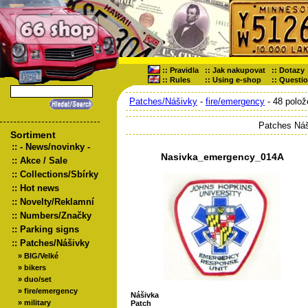
::
Pravidla
::
Jak nakupovat
::
Dotazy
::
Rules
::
Using e-shop
::
Questi
Patches/Nášivky
-
fire/emergency
- 48 polož
Patches Náš
Sortiment
::
- News/novinky -
Nasivka_emergency_014A
::
Akce / Sale
::
Collections/Sbírky
::
Hot news
::
Novelty/Reklamní
::
Numbers/Značky
::
Parking signs
::
Patches/Nášivky
»
BIG/Velké
»
bikers
»
duo/set
»
fire/emergency
Nášivka
»
military
Patch