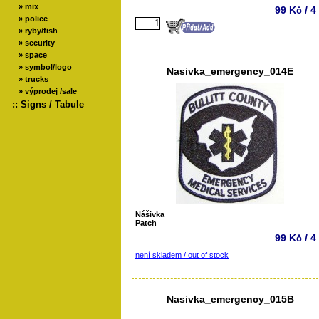
»
mix
99 Kč / 4
»
police
»
ryby/fish
»
security
»
space
»
symbol/logo
Nasivka_emergency_014E
»
trucks
»
výprodej /sale
::
Signs / Tabule
Nášivka
Patch
99 Kč / 4
není skladem / out of stock
Nasivka_emergency_015B