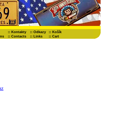
::
Kontakty
::
Odkazy
::
Košík
ons
::
Contacts
::
Links
::
Cart
az