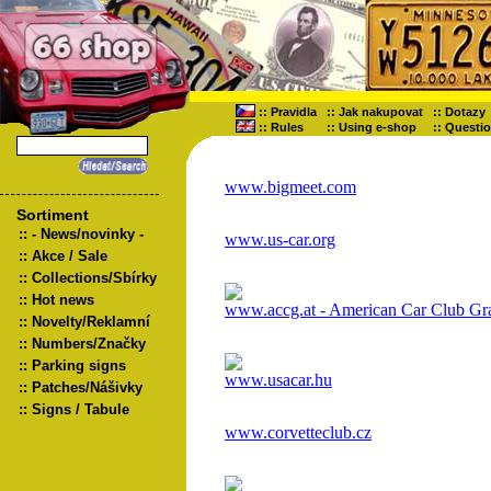
::
Pravidla
::
Jak nakupovat
::
Dotazy
::
Rules
::
Using e-shop
::
Questi
www.bigmeet.com
Sortiment
::
- News/novinky -
www.us-car.org
::
Akce / Sale
::
Collections/Sbírky
::
Hot news
www.accg.at - American Car Club Gr
::
Novelty/Reklamní
::
Numbers/Značky
::
Parking signs
www.usacar.hu
::
Patches/Nášivky
::
Signs / Tabule
www.corvetteclub.cz