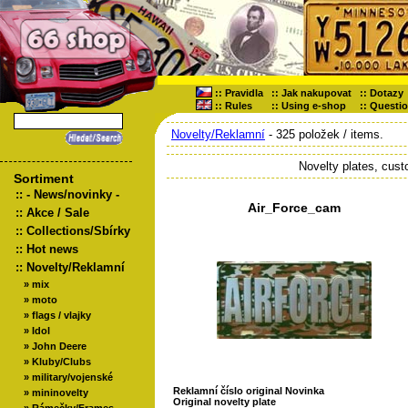
::
Pravidla
::
Jak nakupovat
::
Dotazy
::
Rules
::
Using e-shop
::
Questi
Novelty/Reklamní
- 325 položek / items.
Novelty plates, cus
Sortiment
::
- News/novinky -
Air_Force_cam
::
Akce / Sale
::
Collections/Sbírky
::
Hot news
::
Novelty/Reklamní
»
mix
»
moto
»
flags / vlajky
»
Idol
»
John Deere
»
Kluby/Clubs
»
military/vojenské
Reklamní číslo original Novinka
»
mininovelty
Original novelty plate