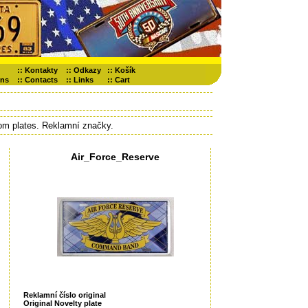
::
Kontakty
::
Odkazy
::
Košík
ons
::
Contacts
::
Links
::
Cart
tom plates. Reklamní značky.
Air_Force_Reserve
Reklamní číslo original
Original Novelty plate