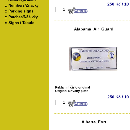
»
Rámečky/Frames
250 Kč / 10
::
Numbers/Značky
::
Parking signs
::
Patches/Nášivky
::
Signs / Tabule
Alabama_Air_Guard
Reklamní číslo original
Original Novelty plate
250 Kč / 10
Alberta_Fort