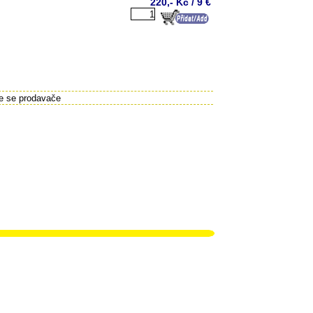
220,- Kč / 9 €
te se prodavače