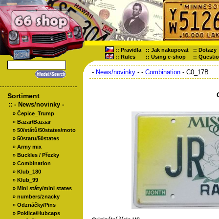
::
Pravidla
::
Jak nakupovat
::
Dotazy
::
Rules
::
Using e-shop
::
Questi
-
News/novinky
-
-
Combination
- C0_17B
Sortiment
::
- News/novinky -
»
Čepice_Trump
»
Bazar/Bazaar
»
50/států/50states/moto
»
50statu/50states
»
Army mix
»
Buckles / Přezky
»
Combination
»
Klub_180
»
Klub_99
»
Mini státy/mini states
»
numbers/znacky
»
Odznáčky/Pins
»
Poklice/Hubcaps