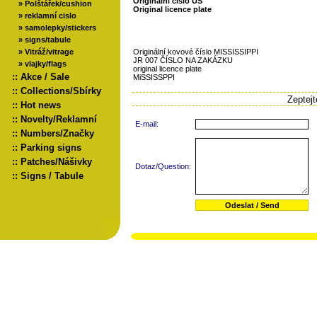
Originální číslo US
»
Polštářek/cushion
Original licence plate
»
reklamní cislo
»
samolepky/stickers
»
signs/tabule
»
Vitráž/vitrage
Originální kovové číslo MISSISSIPPI
JR 007 ČÍSLO NA ZAKÁZKU
»
vlajky/flags
original licence plate
::
Akce / Sale
MiSSISSPPI
::
Collections/Sbírky
Zeptej
::
Hot news
::
Novelty/Reklamní
E-mail:
::
Numbers/Značky
::
Parking signs
::
Patches/Nášivky
Dotaz/Question:
::
Signs / Tabule