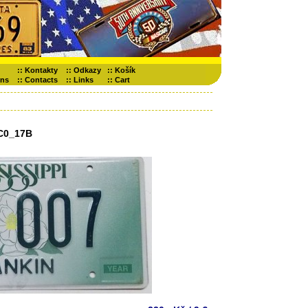
::
Kontakty
::
Odkazy
::
Košík
ons
::
Contacts
::
Links
::
Cart
C0_17B