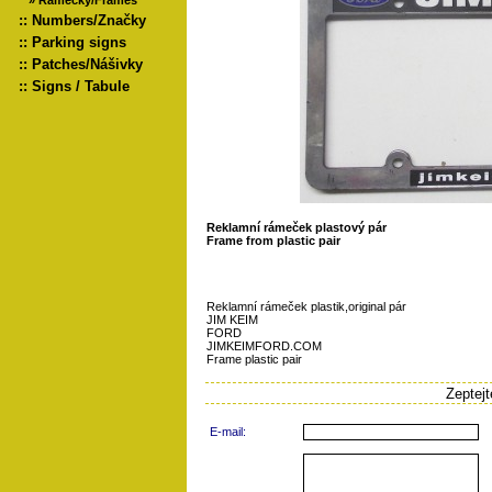
»
Rámečky/Frames
::
Numbers/Značky
::
Parking signs
::
Patches/Nášivky
::
Signs / Tabule
Reklamní rámeček plastový pár
Frame from plastic pair
Reklamní rámeček plastik,original pár
JIM KEIM
FORD
JIMKEIMFORD.COM
Frame plastic pair
Zeptej
E-mail: