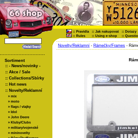
::
Pravidla
::
Jak nakupovat
::
Dotazy
::
Rules
::
Using e-shop
::
Questi
Novelty/Reklamní
-
Rámečky/Frames
- Rám
Rám
Sortiment
::
- News/novinky -
::
Akce / Sale
::
Collections/Sbírky
::
Hot news
::
Novelty/Reklamní
»
mix
»
moto
»
flags / vlajky
»
Idol
»
John Deere
»
Kluby/Clubs
»
military/vojenské
»
mininovelty