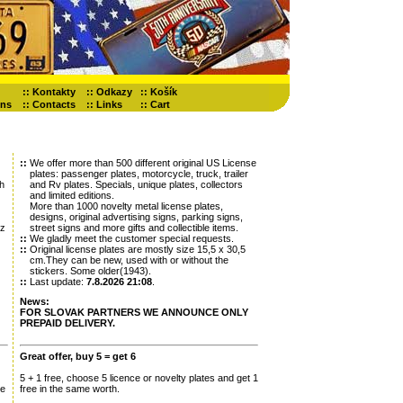
::
Kontakty
::
Odkazy
::
Košík
ons
::
Contacts
::
Links
::
Cart
::
We offer more than 500 different original US License
plates: passenger plates, motorcycle, truck, trailer
ch
and Rv plates. Specials, unique plates, collectors
and limited editions.
More than 1000 novelty metal license plates,
designs, original advertising signs, parking signs,
oz
street signs and more gifts and collectible items.
::
We gladly meet the customer special requests.
::
Original license plates are mostly size 15,5 x 30,5
cm.They can be new, used with or without the
stickers. Some older(1943).
::
Last update:
7.8.2026 21:08
.
News:
FOR SLOVAK PARTNERS WE ANNOUNCE ONLY
PREPAID DELIVERY.
Great offer, buy 5 = get 6
5 + 1 free, choose 5 licence or novelty plates and get 1
je
free in the same worth.