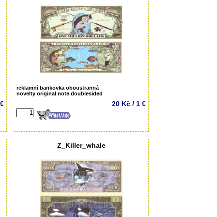
reklamní bankovka oboustranná
novelty original note doublesided
 €
20 Kč / 1 €
Z_Killer_whale