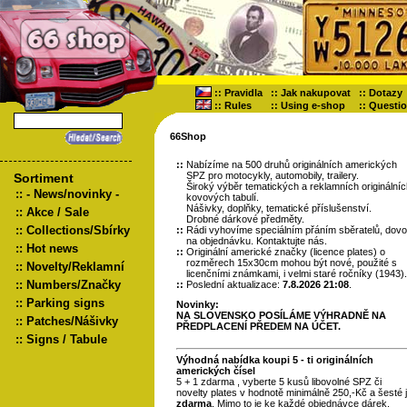
::
Pravidla
::
Jak nakupovat
::
Dotazy
::
Rules
::
Using e-shop
::
Questi
66Shop
::
Nabízíme na 500 druhů originálních amerických
SPZ pro motocykly, automobily, trailery.
Sortiment
Široký výběr tematických a reklamních originální
::
- News/novinky -
kovových tabulí.
Nášivky, doplňky, tematické příslušenství.
::
Akce / Sale
Drobné dárkové předměty.
::
Collections/Sbírky
::
Rádi vyhovíme speciálním přáním sběratelů, dov
na objednávku. Kontaktujte nás.
::
Hot news
::
Originální americké značky (licence plates) o
rozměrech 15x30cm mohou být nové, použité s
::
Novelty/Reklamní
licenčními známkami, i velmi staré ročníky (1943).
::
Numbers/Značky
::
Poslední aktualizace:
7.8.2026 21:08
.
::
Parking signs
Novinky:
NA SLOVENSKO POSÍLÁME VÝHRADNĚ NA
::
Patches/Nášivky
PŘEDPLACENÍ PŘEDEM NA ÚČET.
::
Signs / Tabule
Výhodná nabídka koupi 5 - ti originálních
amerických čísel
5 + 1 zdarma , vyberte 5 kusů libovolné SPZ či
novelty plates v hodnotě minimálně 250,-Kč a šesté 
zdarma
. Mimo to je ke každé objednávce dárek.