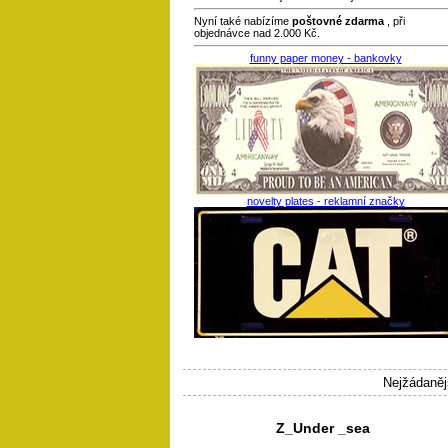
Nyní také nabízíme
poštovné zdarma
, při
objednávce nad 2.000 Kč.
funny paper money - bankovky
novelty plates - reklamní značky
Nejžádanějš
Z_Under _sea