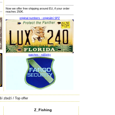
Now we offer free shipping around EU, if your order
reaches 250€.
original numbers - originální SPZ
patches - nášivky
í zboží / Top offer
Z_Fishing