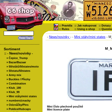
::
Pravidla
::
Jak nakupovat
::
Dotazy
::
Rules
::
Using e-shop
::
Questi
-
News/novinky
-
-
Mini státy/mini states
- M
M_M
Sortiment
::
- News/novinky -
»
Čepice_Trump
»
Bazar/Bazaar
»
50/států/50states/moto
»
50statu/50states
»
Army mix
»
Buckles / Přezky
»
Combination
»
Klub_180
»
Klub_99
»
Mini státy/mini states
»
numbers/znacky
»
Odznáčky/Pins
Mini číslo plechové použité
»
Poklice/Hubcaps
Mini licence plate