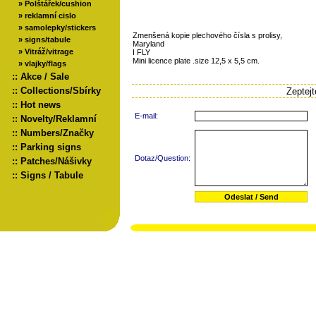
»
Polštářek/cushion
»
reklamní cislo
»
samolepky/stickers
Zmenšená kopie plechového čísla s prolisy,
»
signs/tabule
Maryland
»
Vitráž/vitrage
I FLY
Mini licence plate .size 12,5 x 5,5 cm.
»
vlajky/flags
::
Akce / Sale
::
Collections/Sbírky
Zeptej
::
Hot news
E-mail:
::
Novelty/Reklamní
::
Numbers/Značky
::
Parking signs
Dotaz/Question:
::
Patches/Nášivky
::
Signs / Tabule