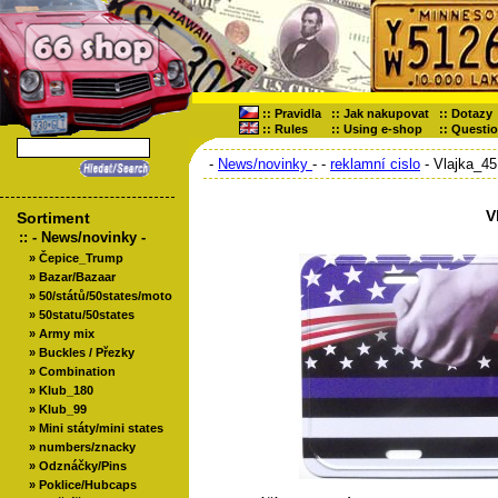
::
Pravidla
::
Jak nakupovat
::
Dotazy
::
Rules
::
Using e-shop
::
Questi
-
News/novinky
-
-
reklamní cislo
- Vlajka_45
V
Sortiment
::
- News/novinky -
»
Čepice_Trump
»
Bazar/Bazaar
»
50/států/50states/moto
»
50statu/50states
»
Army mix
»
Buckles / Přezky
»
Combination
»
Klub_180
»
Klub_99
»
Mini státy/mini states
»
numbers/znacky
»
Odznáčky/Pins
»
Poklice/Hubcaps