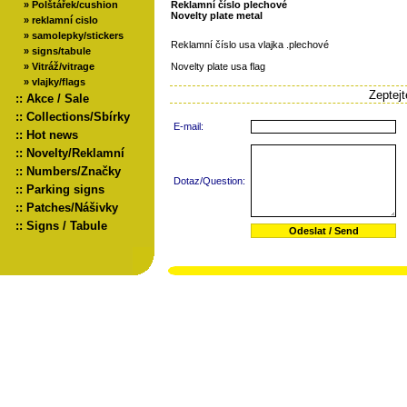
»
Polštářek/cushion
Reklamní číslo plechové
Novelty plate metal
»
reklamní cislo
»
samolepky/stickers
Reklamní číslo usa vlajka .plechové
»
signs/tabule
»
Vitráž/vitrage
Novelty plate usa flag
»
vlajky/flags
Zeptej
::
Akce / Sale
::
Collections/Sbírky
E-mail:
::
Hot news
::
Novelty/Reklamní
::
Numbers/Značky
Dotaz/Question:
::
Parking signs
::
Patches/Nášivky
::
Signs / Tabule