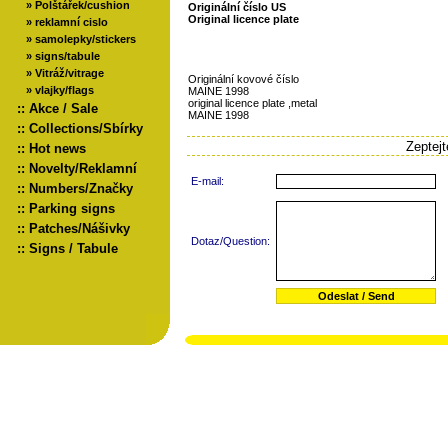
»
Polštářek/cushion
Originální číslo US
Original licence plate
»
reklamní cislo
»
samolepky/stickers
»
signs/tabule
»
Vitráž/vitrage
Originální kovové číslo
»
vlajky/flags
MAINE 1998
original licence plate ,metal
::
Akce / Sale
MAINE 1998
::
Collections/Sbírky
Zeptej
::
Hot news
::
Novelty/Reklamní
E-mail:
::
Numbers/Značky
::
Parking signs
::
Patches/Nášivky
Dotaz/Question:
::
Signs / Tabule