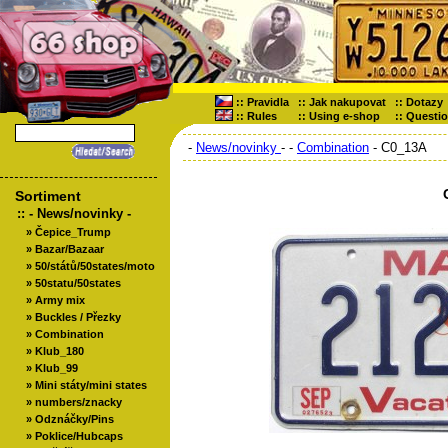
::
Pravidla
::
Jak nakupovat
::
Dotazy
::
Rules
::
Using e-shop
::
Questi
-
News/novinky
-
-
Combination
- C0_13A
Sortiment
::
- News/novinky -
»
Čepice_Trump
»
Bazar/Bazaar
»
50/států/50states/moto
»
50statu/50states
»
Army mix
»
Buckles / Přezky
»
Combination
»
Klub_180
»
Klub_99
»
Mini státy/mini states
»
numbers/znacky
»
Odznáčky/Pins
»
Poklice/Hubcaps