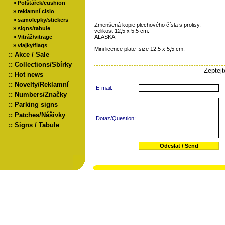
»
Polštářek/cushion
»
reklamní cislo
»
samolepky/stickers
Zmenšená kopie plechového čísla s prolisy,
»
signs/tabule
velikost 12,5 x 5,5 cm.
»
Vitráž/vitrage
ALASKA
»
vlajky/flags
Mini licence plate .size 12,5 x 5,5 cm.
::
Akce / Sale
::
Collections/Sbírky
Zeptej
::
Hot news
::
Novelty/Reklamní
E-mail:
::
Numbers/Značky
::
Parking signs
::
Patches/Nášivky
Dotaz/Question:
::
Signs / Tabule