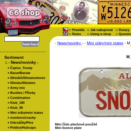
::
Pravidla
::
Jak nakupovat
::
Dotazy
::
Rules
::
Using e-shop
::
Questi
-
News/novinky
-
-
Mini státy/mini states
- M
M
Sortiment
::
- News/novinky -
»
Čepice_Trump
»
Bazar/Bazaar
»
50/států/50states/moto
»
50statu/50states
»
Army mix
»
Buckles / Přezky
»
Combination
»
Klub_180
»
Klub_99
»
Mini státy/mini states
»
numbers/znacky
»
Odznáčky/Pins
Mini číslo plechové použité
»
Poklice/Hubcaps
Mini licence plate