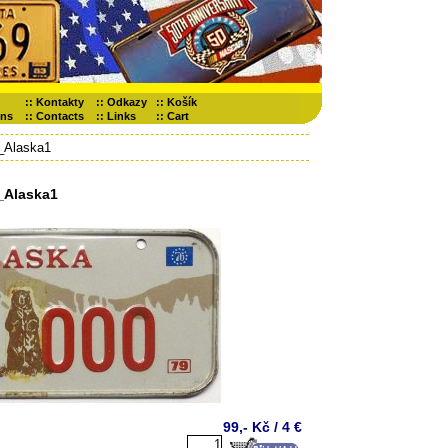
::
Kontakty
::
Odkazy
::
Košík
ons
::
Contacts
::
Links
::
Cart
_Alaska1
_Alaska1
99,- Kč / 4 €