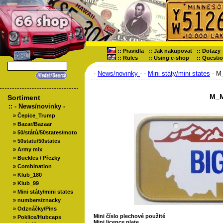
::
Pravidla
::
Jak nakupovat
::
Dotazy
::
Rules
::
Using e-shop
::
Questi
-
News/novinky
-
-
Mini státy/mini states
- M
M_M
Sortiment
::
- News/novinky -
»
Čepice_Trump
»
Bazar/Bazaar
»
50/států/50states/moto
»
50statu/50states
»
Army mix
»
Buckles / Přezky
»
Combination
»
Klub_180
»
Klub_99
»
Mini státy/mini states
»
numbers/znacky
»
Odznáčky/Pins
Mini číslo plechové použité
»
Poklice/Hubcaps
Mini licence plate