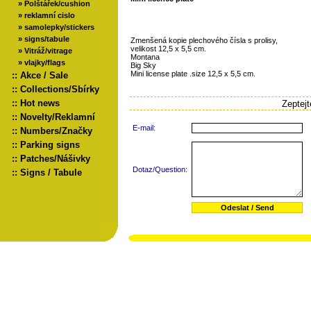
»
Polštářek/cushion
»
reklamní cislo
»
samolepky/stickers
»
signs/tabule
Zmenšená kopie plechového čísla s prolisy,
velikost 12,5 x 5,5 cm.
»
Vitráž/vitrage
Montana
»
vlajky/flags
Big Sky
Mini license plate .size 12,5 x 5,5 cm.
::
Akce / Sale
::
Collections/Sbírky
::
Hot news
Zeptej
::
Novelty/Reklamní
E-mail:
::
Numbers/Značky
::
Parking signs
::
Patches/Nášivky
Dotaz/Question:
::
Signs / Tabule