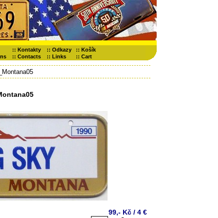
::
Kontakty
::
Odkazy
::
Košík
ons
::
Contacts
::
Links
::
Cart
_Montana05
ontana05
99,- Kč / 4 €