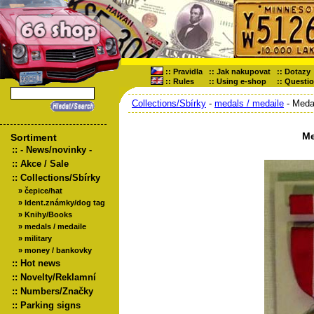
::
Pravidla
::
Jak nakupovat
::
Dotazy
::
Rules
::
Using e-shop
::
Questi
Collections/Sbírky
-
medals / medaile
- Meda
Me
Sortiment
::
- News/novinky -
::
Akce / Sale
::
Collections/Sbírky
»
čepice/hat
»
Ident.známky/dog tag
»
Knihy/Books
»
medals / medaile
»
military
»
money / bankovky
::
Hot news
::
Novelty/Reklamní
::
Numbers/Značky
::
Parking signs