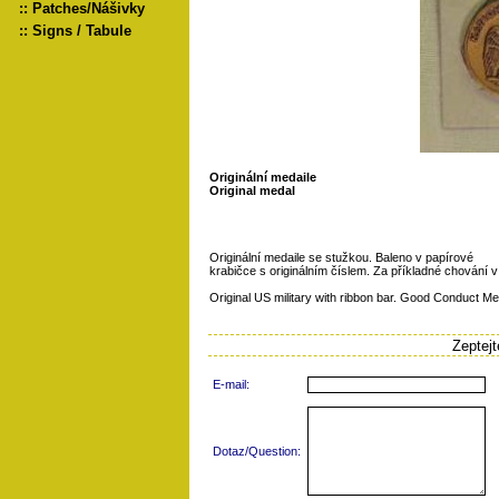
::
Patches/Nášivky
::
Signs / Tabule
Originální medaile
Original medal
Originální medaile se stužkou. Baleno v papírové
krabičce s originálním číslem. Za příkladné chování v 
Original US military with ribbon bar. Good Conduct Me
Zeptej
E-mail:
Dotaz/Question: