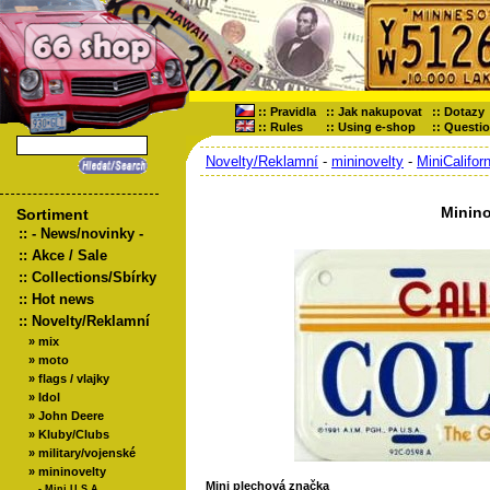
::
Pravidla
::
Jak nakupovat
::
Dotazy
::
Rules
::
Using e-shop
::
Questi
Novelty/Reklamní
-
mininovelty
-
MiniCaliforn
Minin
Sortiment
::
- News/novinky -
::
Akce / Sale
::
Collections/Sbírky
::
Hot news
::
Novelty/Reklamní
»
mix
»
moto
»
flags / vlajky
»
Idol
»
John Deere
»
Kluby/Clubs
»
military/vojenské
»
mininovelty
Mini plechová značka
-
Mini U,S,A,