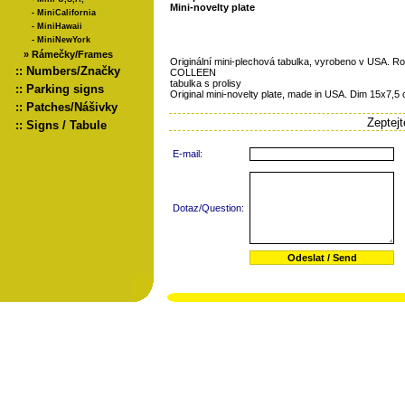
Mini-novelty plate
-
MiniCalifornia
-
MiniHawaii
-
MiniNewYork
»
Rámečky/Frames
Originální mini-plechová tabulka, vyrobeno v USA. 
::
Numbers/Značky
COLLEEN
tabulka s prolisy
::
Parking signs
Original mini-novelty plate, made in USA. Dim 15x7,5
::
Patches/Nášivky
Zeptej
::
Signs / Tabule
E-mail:
Dotaz/Question: