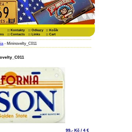
::
Kontakty
::
Odkazy
::
Košík
ons
::
Contacts
::
Links
::
Cart
ia
- Mininovelty_C011
ovelty_C011
99,- Kč / 4 €