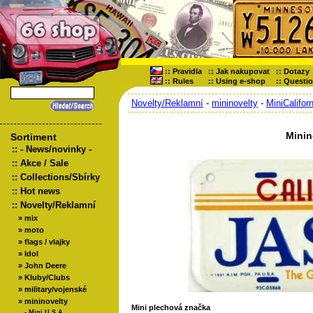
::
Pravidla
::
Jak nakupovat
::
Dotazy
::
Rules
::
Using e-shop
::
Questi
Novelty/Reklamní
-
mininovelty
-
MiniCaliforn
Minin
Sortiment
::
- News/novinky -
::
Akce / Sale
::
Collections/Sbírky
::
Hot news
::
Novelty/Reklamní
»
mix
»
moto
»
flags / vlajky
»
Idol
»
John Deere
»
Kluby/Clubs
»
military/vojenské
»
mininovelty
Mini plechová značka
-
Mini U,S,A,