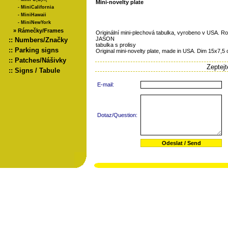
Mini-novelty plate
-
MiniCalifornia
-
MiniHawaii
-
MiniNewYork
»
Rámečky/Frames
Originální mini-plechová tabulka, vyrobeno v USA. 
JASON
::
Numbers/Značky
tabulka s prolisy
::
Parking signs
Original mini-novelty plate, made in USA. Dim 15x7,5
::
Patches/Nášivky
Zeptej
::
Signs / Tabule
E-mail:
Dotaz/Question: