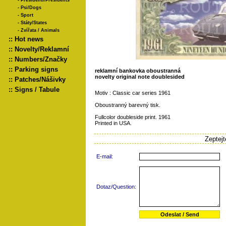
-
Presidenti/Presidents
-
Psi/Dogs
-
Sport
-
Státy/States
-
Zvířata / Animals
::
Hot news
::
Novelty/Reklamní
::
Numbers/Značky
::
Parking signs
reklamní bankovka oboustranná
novelty original note doublesided
::
Patches/Nášivky
::
Signs / Tabule
Motiv : Classic car series 1961
Oboustranný barevný tisk.
Fullcolor doubleside print. 1961
Printed in USA.
Zeptej
E-mail:
Dotaz/Question: