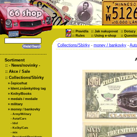
::
Pravidla
::
Jak nakupovat
::
Dotazy
::
Rules
::
Using e-shop
::
Questi
Collections/Sbírky
-
money / bankovky
-
Aut
Sortiment
::
- News/novinky -
::
Akce / Sale
::
Collections/Sbírky
»
čepice/hat
»
Ident.známky/dog tag
»
Knihy/Books
»
medals / medaile
»
military
»
money / bankovky
-
Army/Military
-
Auta/Cars
-
Idol
-
Kočky/Cats
-
mix