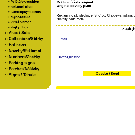
»
Polštářek/cushion
Reklamní číslo original
Original Novelty plate
»
reklamní cislo
»
samolepky/stickers
Reklamní číslo plechové, St Croix Chippewa Indians 
»
signs/tabule
Novelty plate metal,
»
Vitráž/vitrage
»
vlajky/flags
Zeptej
::
Akce / Sale
::
Collections/Sbírky
E-mail:
::
Hot news
::
Novelty/Reklamní
::
Numbers/Značky
Dotaz/Question:
::
Parking signs
::
Patches/Nášivky
::
Signs / Tabule