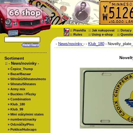
::
Pravidla
::
Jak nakupovat
::
Dotazy
::
Rules
::
Using e-shop
::
Questi
-
News/novinky
-
-
Klub_180
- Novelty_plate
Novelt
Sortiment
::
- News/novinky -
»
Čepice_Trump
»
Bazar/Bazaar
»
50/států/50states/moto
»
50statu/50states
»
Army mix
»
Buckles / Přezky
»
Combination
»
Klub_180
»
Klub_99
»
Mini státy/mini states
»
numbers/znacky
»
Odznáčky/Pins
»
Poklice/Hubcaps