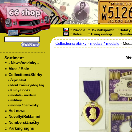
::
Pravidla
::
Jak nakupovat
::
Dotazy
::
Rules
::
Using e-shop
::
Questi
Collections/Sbírky
-
medals / medaile
- Meda
Me
Sortiment
::
- News/novinky -
::
Akce / Sale
::
Collections/Sbírky
»
čepice/hat
»
Ident.známky/dog tag
»
Knihy/Books
»
medals / medaile
»
military
»
money / bankovky
::
Hot news
::
Novelty/Reklamní
::
Numbers/Značky
::
Parking signs