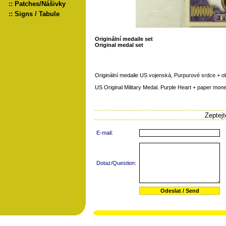
::
Patches/Nášivky
::
Signs / Tabule
Originální medaile set
Original medal set
Originální medaile US vojenská, Purpurové srdce + 
US Original Military Medal. Purple Heart + paper mone
Zeptej
E-mail:
Dotaz/Question: