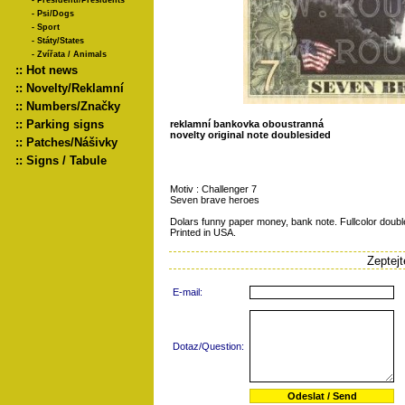
-
Presidenti/Presidents
-
Psi/Dogs
-
Sport
-
Státy/States
-
Zvířata / Animals
::
Hot news
::
Novelty/Reklamní
::
Numbers/Značky
::
Parking signs
reklamní bankovka oboustranná
novelty original note doublesided
::
Patches/Nášivky
::
Signs / Tabule
Motiv : Challenger 7
Seven brave heroes
Dolars funny paper money, bank note. Fullcolor double
Printed in USA.
Zeptej
E-mail:
Dotaz/Question: