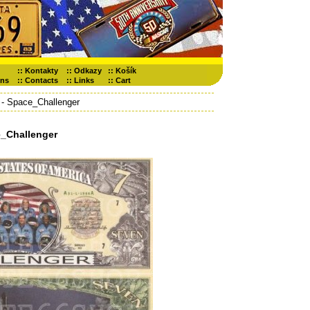
::
Kontakty
::
Odkazy
::
Košík
ons
::
Contacts
::
Links
::
Cart
- Space_Challenger
_Challenger