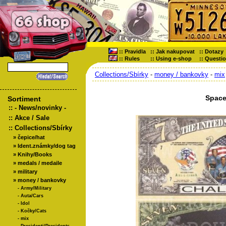
::
Pravidla
::
Jak nakupovat
::
Dotazy
::
Rules
::
Using e-shop
::
Questi
Collections/Sbírky
-
money / bankovky
-
mix
Space
Sortiment
::
- News/novinky -
::
Akce / Sale
::
Collections/Sbírky
»
čepice/hat
»
Ident.známky/dog tag
»
Knihy/Books
»
medals / medaile
»
military
»
money / bankovky
-
Army/Military
-
Auta/Cars
-
Idol
-
Kočky/Cats
-
mix