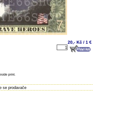
20,- Kč / 1 €
side print.
te se prodavače