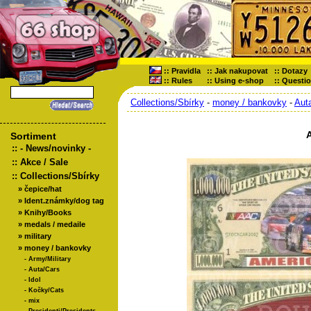
::
Pravidla
::
Jak nakupovat
::
Dotazy
::
Rules
::
Using e-shop
::
Questi
Collections/Sbírky
-
money / bankovky
-
Aut
Sortiment
::
- News/novinky -
::
Akce / Sale
::
Collections/Sbírky
»
čepice/hat
»
Ident.známky/dog tag
»
Knihy/Books
»
medals / medaile
»
military
»
money / bankovky
-
Army/Military
-
Auta/Cars
-
Idol
-
Kočky/Cats
-
mix