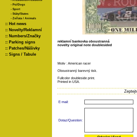
-
Presidenti/Presidents
-
Psi/Dogs
-
Sport
-
Státy/States
-
Zvířata / Animals
::
Hot news
::
Novelty/Reklamní
::
Numbers/Značky
reklamní bankovka oboustranná
::
Parking signs
novelty original note doublesided
::
Patches/Nášivky
::
Signs / Tabule
Motiv : American racer
Oboustranný barevný tisk.
Fullcolor doubleside print.
Printed in USA.
Zeptej
E-mail:
Dotaz/Question: