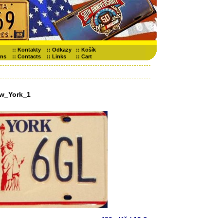
::
Kontakty
::
Odkazy
::
Košík
ons
::
Contacts
::
Links
::
Cart
w_York_1