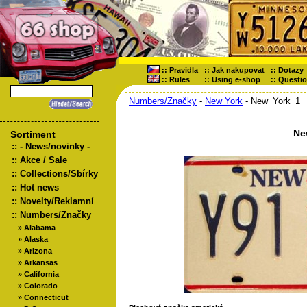
::
Pravidla
::
Jak nakupovat
::
Dotazy
::
Rules
::
Using e-shop
::
Questi
Numbers/Značky
-
New York
- New_York_1
Ne
Sortiment
::
- News/novinky -
::
Akce / Sale
::
Collections/Sbírky
::
Hot news
::
Novelty/Reklamní
::
Numbers/Značky
»
Alabama
»
Alaska
»
Arizona
»
Arkansas
»
California
»
Colorado
»
Connecticut