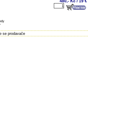
480,- Kč / 19 €
ody
y
te se prodavače