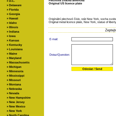
Plechová značka americká
»
D.C.
Original US licence plate
»
Delaware
»
Florida
»
Georgia
»
Hawaii
Origïnální plechové číslo, stát New York, socha svob
Original metal licence plate, New York, statue of libert
»
Idaho
»
Illinois
Zeptej
»
Indiana
»
Iowa
E-mail:
»
Kansas
»
Kentucky
»
Louisiana
»
Maine
Dotaz/Question:
»
Maryland
»
Massachusetts
»
Michigan
»
Minnesota
»
Mississippi
»
Missouri
»
Montana
»
Nebraska
»
Nevada
»
New Hampshire
»
New Jersey
»
New Mexico
»
New York
»
North Carolina