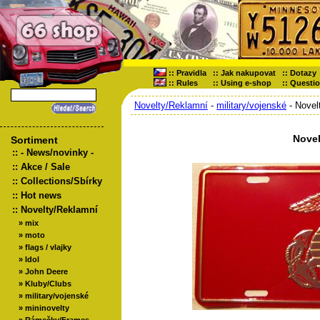
::
Pravidla
::
Jak nakupovat
::
Dotazy
::
Rules
::
Using e-shop
::
Questi
Novelty/Reklamní
-
military/vojenské
- Novel
Novel
Sortiment
::
- News/novinky -
::
Akce / Sale
::
Collections/Sbírky
::
Hot news
::
Novelty/Reklamní
»
mix
»
moto
»
flags / vlajky
»
Idol
»
John Deere
»
Kluby/Clubs
»
military/vojenské
»
mininovelty