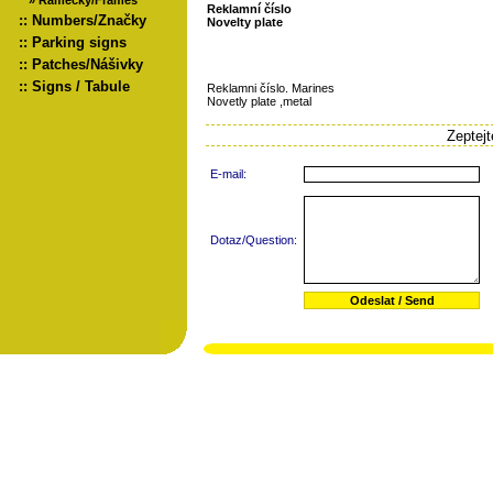
»
Rámečky/Frames
Reklamní číslo
::
Numbers/Značky
Novelty plate
::
Parking signs
::
Patches/Nášivky
::
Signs / Tabule
Reklamni číslo. Marines
Novetly plate ,metal
Zeptej
E-mail:
Dotaz/Question: