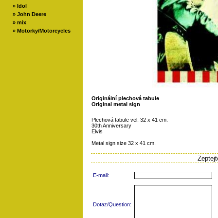
»
Idol
»
John Deere
»
mix
»
Motorky/Motorcycles
Originální plechová tabule
Original metal sign
Plechová tabule vel. 32 x 41 cm.
30th Anniversary
Elvis
Metal sign size 32 x 41 cm.
Zeptej
E-mail:
Dotaz/Question: