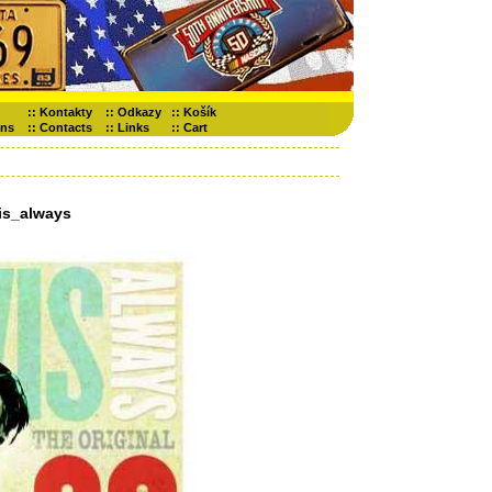
::
Kontakty
::
Odkazy
::
Košík
ons
::
Contacts
::
Links
::
Cart
is_always