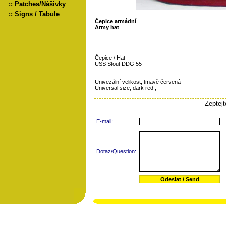
::
Patches/Nášivky
::
Signs / Tabule
Čepice armádní
Army hat
Čepice / Hat
USS Stout DDG 55
Univezální velikost, tmavě červená
Universal size, dark red ,
Zeptej
E-mail:
Dotaz/Question: