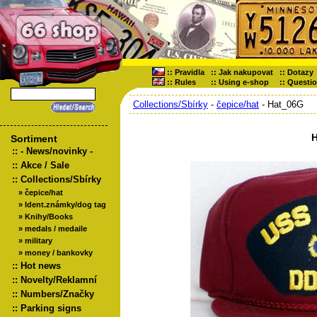
::
Pravidla
::
Jak nakupovat
::
Dotazy
::
Rules
::
Using e-shop
::
Questi
Collections/Sbírky
-
čepice/hat
- Hat_06G
Sortiment
::
- News/novinky -
::
Akce / Sale
::
Collections/Sbírky
»
čepice/hat
»
Ident.známky/dog tag
»
Knihy/Books
»
medals / medaile
»
military
»
money / bankovky
::
Hot news
::
Novelty/Reklamní
::
Numbers/Značky
::
Parking signs