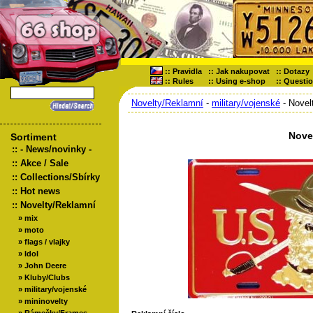
::
Pravidla
::
Jak nakupovat
::
Dotazy
::
Rules
::
Using e-shop
::
Questi
Novelty/Reklamní
-
military/vojenské
- Novel
Nove
Sortiment
::
- News/novinky -
::
Akce / Sale
::
Collections/Sbírky
::
Hot news
::
Novelty/Reklamní
»
mix
»
moto
»
flags / vlajky
»
Idol
»
John Deere
»
Kluby/Clubs
»
military/vojenské
»
mininovelty