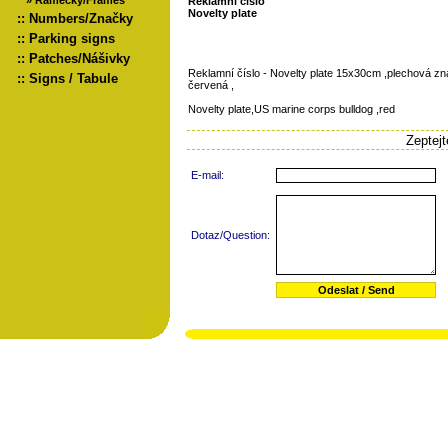
»
Rámečky/Frames
Reklamní číslo
Novelty plate
::
Numbers/Značky
::
Parking signs
::
Patches/Nášivky
Reklamní číslo - Novelty plate 15x30cm ,plechová z
::
Signs / Tabule
červená ,
Novelty plate,US marine corps bulldog ,red
Zeptej
E-mail:
Dotaz/Question: