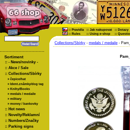
::
Pravidla
::
Jak nakupovat
::
Dotazy
::
Rules
::
Using e-shop
::
Questi
Collections/Sbírky
-
medals / medaile
- Pam_
Pam_
Sortiment
::
- News/novinky -
::
Akce / Sale
::
Collections/Sbírky
»
čepice/hat
»
Ident.známky/dog tag
»
Knihy/Books
»
medals / medaile
»
military
»
money / bankovky
::
Hot news
::
Novelty/Reklamní
::
Numbers/Značky
::
Parking signs