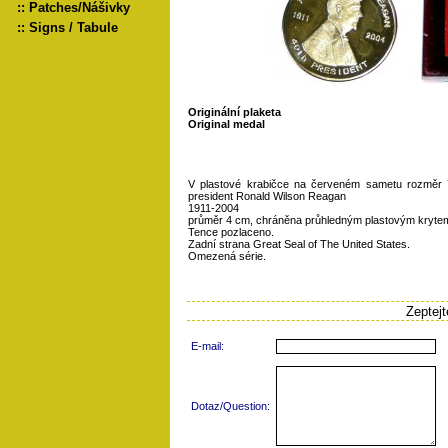
::
Patches/Nášivky
::
Signs / Tabule
Originální plaketa
Original medal
V plastové krabičce na červeném sametu rozměr 
president Ronald Wilson Reagan
1911-2004
průměr 4 cm, chráněna průhledným plastovým kryte
Tence pozlaceno.
Zadní strana Great Seal of The United States.
Omezená série.
Zeptej
E-mail:
Dotaz/Question: