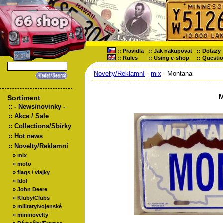
::
Pravidla
::
Jak nakupovat
::
Dotazy
::
Rules
::
Using e-shop
::
Questi
Novelty/Reklamní
-
mix
- Montana
M
Sortiment
::
- News/novinky -
::
Akce / Sale
::
Collections/Sbírky
::
Hot news
::
Novelty/Reklamní
»
mix
»
moto
»
flags / vlajky
»
Idol
»
John Deere
»
Kluby/Clubs
»
military/vojenské
»
mininovelty