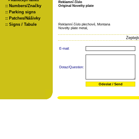
»
Rámečky/Frames
Reklamní číslo
::
Numbers/Značky
Original Novelty plate
::
Parking signs
::
Patches/Nášivky
::
Signs / Tabule
Reklamní číslo plechové, Montana
Novelty plate metal,
Zeptej
E-mail:
Dotaz/Question: