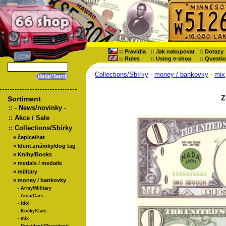
::
Pravidla
::
Jak nakupovat
::
Dotazy
::
Rules
::
Using e-shop
::
Questi
Collections/Sbírky
-
money / bankovky
-
mix
Z
Sortiment
::
- News/novinky -
::
Akce / Sale
::
Collections/Sbírky
»
čepice/hat
»
Ident.známky/dog tag
»
Knihy/Books
»
medals / medaile
»
military
»
money / bankovky
-
Army/Military
-
Auta/Cars
-
Idol
-
Kočky/Cats
-
mix