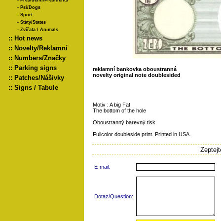
-
Presidenti/Presidents
-
Psi/Dogs
-
Sport
-
Státy/States
-
Zvířata / Animals
::
Hot news
::
Novelty/Reklamní
::
Numbers/Značky
::
Parking signs
reklamní bankovka oboustranná
novelty original note doublesided
::
Patches/Nášivky
::
Signs / Tabule
Motiv : A big Fat
The bottom of the hole
Oboustranný barevný tisk.
Fullcolor doubleside print. Printed in USA.
Zeptej
E-mail:
Dotaz/Question: