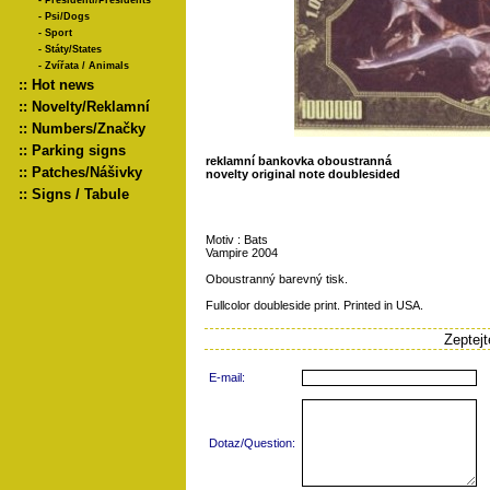
-
Presidenti/Presidents
-
Psi/Dogs
-
Sport
-
Státy/States
-
Zvířata / Animals
::
Hot news
::
Novelty/Reklamní
::
Numbers/Značky
::
Parking signs
reklamní bankovka oboustranná
::
Patches/Nášivky
novelty original note doublesided
::
Signs / Tabule
Motiv : Bats
Vampire 2004
Oboustranný barevný tisk.
Fullcolor doubleside print. Printed in USA.
Zeptej
E-mail:
Dotaz/Question: