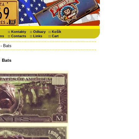
::
Kontakty
::
Odkazy
::
Košík
ons
::
Contacts
::
Links
::
Cart
- Bats
Bats