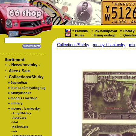
::
Pravidla
::
Jak nakupovat
::
Dotazy
::
Rules
::
Using e-shop
::
Questi
Collections/Sbírky
-
money / bankovky
-
mix
Sortiment
::
- News/novinky -
::
Akce / Sale
::
Collections/Sbírky
»
čepice/hat
»
Ident.známky/dog tag
»
Knihy/Books
»
medals / medaile
»
military
»
money / bankovky
-
Army/Military
-
Auta/Cars
-
Idol
-
Kočky/Cats
-
mix