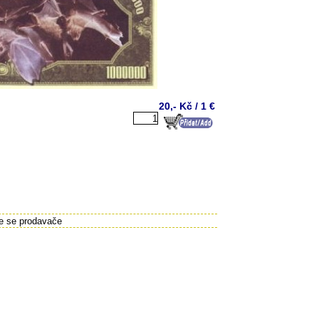
20,- Kč / 1 €
te se prodavače