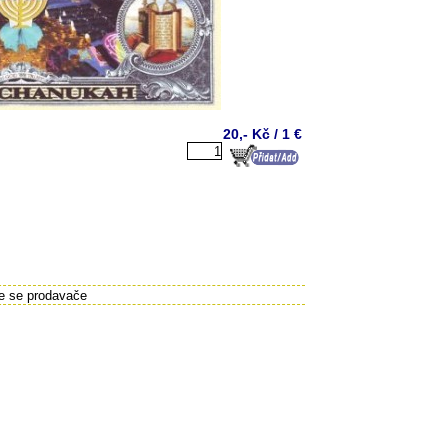
20,- Kč / 1 €
te se prodavače