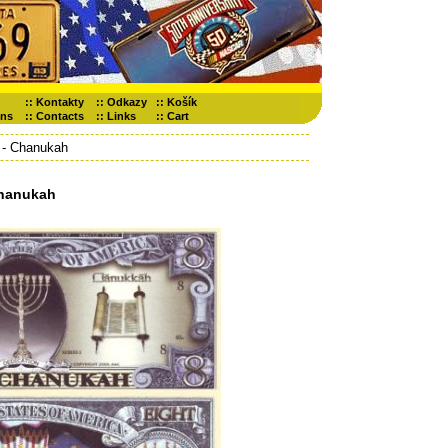
::
Kontakty
::
Odkazy
::
Košík
ons
::
Contacts
::
Links
::
Cart
- Chanukah
hanukah