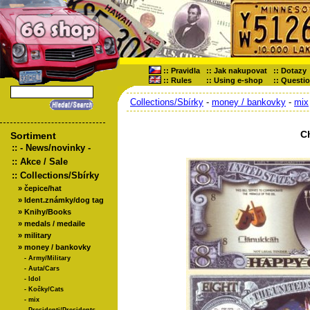
::
Pravidla
::
Jak nakupovat
::
Dotazy
::
Rules
::
Using e-shop
::
Questi
Collections/Sbírky
-
money / bankovky
-
mix
C
Sortiment
::
- News/novinky -
::
Akce / Sale
::
Collections/Sbírky
»
čepice/hat
»
Ident.známky/dog tag
»
Knihy/Books
»
medals / medaile
»
military
»
money / bankovky
-
Army/Military
-
Auta/Cars
-
Idol
-
Kočky/Cats
-
mix