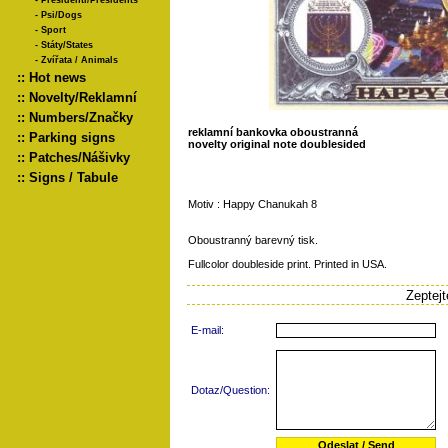
-
Presidenti/Presidents
-
Psi/Dogs
-
Sport
-
Státy/States
-
Zvířata / Animals
::
Hot news
::
Novelty/Reklamní
::
Numbers/Značky
reklamní bankovka oboustranná
::
Parking signs
novelty original note doublesided
::
Patches/Nášivky
::
Signs / Tabule
Motiv : Happy Chanukah 8
Oboustranný barevný tisk.
Fullcolor doubleside print. Printed in USA.
Zeptej
E-mail:
Dotaz/Question: