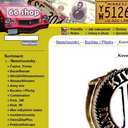
::
Pravidla
::
Jak nakupovat
::
Dotazy
::
Rules
::
Using e-shop
::
Questi
-
News/novinky
-
-
Buckles / Přezky
- _Kovo
_Kovo
Sortiment
::
- News/novinky -
»
Čepice_Trump
»
Bazar/Bazaar
»
50/států/50states/moto
»
50statu/50states
»
Army mix
»
Buckles / Přezky
»
Combination
»
Klub_180
»
Klub_99
»
Mini státy/mini states
»
numbers/znacky
»
Odznáčky/Pins
»
Poklice/Hubcaps