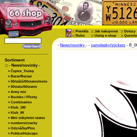
::
Pravidla
::
Jak nakupovat
::
Dotazy
::
Rules
::
Using e-shop
::
Questi
-
News/novinky
-
-
samolepky/stickers
- B_0
Sortiment
::
- News/novinky -
»
Čepice_Trump
»
Bazar/Bazaar
»
50/států/50states/moto
»
50statu/50states
»
Army mix
»
Buckles / Přezky
»
Combination
»
Klub_180
»
Klub_99
»
Mini státy/mini states
»
numbers/znacky
»
Odznáčky/Pins
»
Poklice/Hubcaps