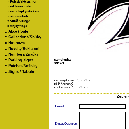
»
Polštářek/cushion
»
reklamní cislo
»
samolepky/stickers
»
signs/tabule
»
Vitráž/vitrage
»
vlajky/flags
::
Akce / Sale
::
Collections/Sbírky
::
Hot news
::
Novelty/Reklamní
::
Numbers/Značky
::
Parking signs
samolepka
sticker
::
Patches/Nášivky
::
Signs / Tabule
samolepka vel. 7,5 x 7,5 cm.
Kříž černobíý
sticker size 7,5 x 7,5 cm
Zeptej
E-mail:
Dotaz/Question: