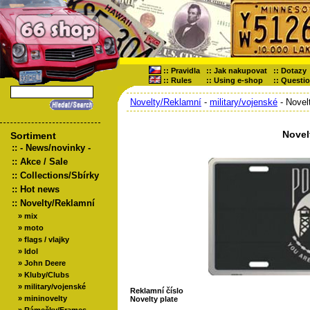
::
Pravidla
::
Jak nakupovat
::
Dotazy
::
Rules
::
Using e-shop
::
Questi
Novelty/Reklamní
-
military/vojenské
- Novel
Novel
Sortiment
::
- News/novinky -
::
Akce / Sale
::
Collections/Sbírky
::
Hot news
::
Novelty/Reklamní
»
mix
»
moto
»
flags / vlajky
»
Idol
»
John Deere
»
Kluby/Clubs
»
military/vojenské
Reklamní číslo
»
mininovelty
Novelty plate