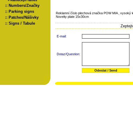
»
Rámečky/Frames
::
Numbers/Značky
::
Parking signs
Reklamní číslo plechová značka POW MIA , vysoký l
Novelty plate 15x30cm
::
Patches/Nášivky
::
Signs / Tabule
Zeptej
E-mail:
Dotaz/Question: