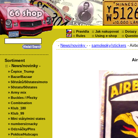
::
Pravidla
::
Jak nakupovat
::
Dotazy
::
Rules
::
Using e-shop
::
Questi
-
News/novinky
-
-
samolepky/stickers
- Airb
Ai
Sortiment
::
- News/novinky -
»
Čepice_Trump
»
Bazar/Bazaar
»
50/států/50states/moto
»
50statu/50states
»
Army mix
»
Buckles / Přezky
»
Combination
»
Klub_180
»
Klub_99
»
Mini státy/mini states
»
numbers/znacky
»
Odznáčky/Pins
»
Poklice/Hubcaps