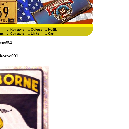
::
Kontakty
::
Odkazy
::
Košík
ons
::
Contacts
::
Links
::
Cart
orne001
rborne001