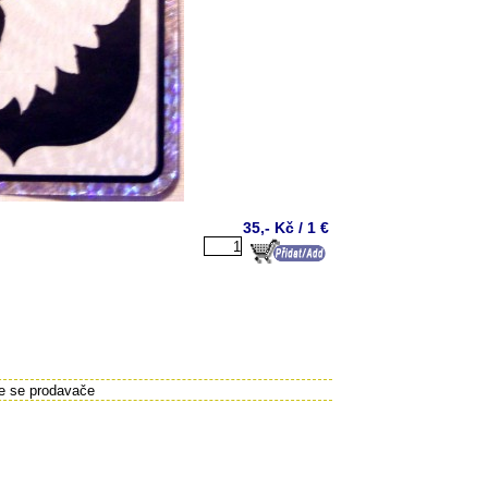
35,- Kč / 1 €
te se prodavače