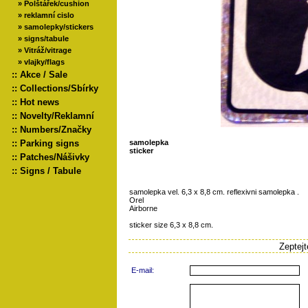
»
Polštářek/cushion
»
reklamní cislo
»
samolepky/stickers
»
signs/tabule
»
Vitráž/vitrage
»
vlajky/flags
::
Akce / Sale
::
Collections/Sbírky
::
Hot news
::
Novelty/Reklamní
::
Numbers/Značky
::
Parking signs
samolepka
sticker
::
Patches/Nášivky
::
Signs / Tabule
samolepka vel. 6,3 x 8,8 cm. reflexivni samolepka .
Orel
Airborne
sticker size 6,3 x 8,8 cm.
Zeptej
E-mail: