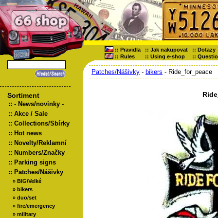
::
Pravidla
::
Jak nakupovat
::
Dotazy
::
Rules
::
Using e-shop
::
Questi
Patches/Nášivky
-
bikers
- Ride_for_peace
Ride
Sortiment
::
- News/novinky -
::
Akce / Sale
::
Collections/Sbírky
::
Hot news
::
Novelty/Reklamní
::
Numbers/Značky
::
Parking signs
::
Patches/Nášivky
»
BIG/Velké
»
bikers
»
duo/set
»
fire/emergency
»
military