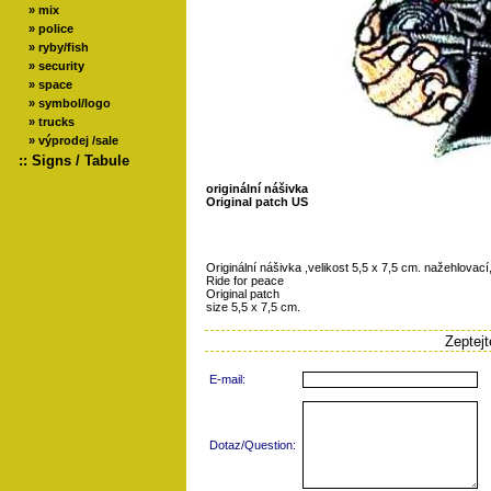
»
mix
»
police
»
ryby/fish
»
security
»
space
»
symbol/logo
»
trucks
»
výprodej /sale
::
Signs / Tabule
originální nášivka
Original patch US
Originální nášivka ,velikost 5,5 x 7,5 cm. nažehlovací
Ride for peace
Original patch
size 5,5 x 7,5 cm.
Zeptej
E-mail:
Dotaz/Question: