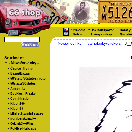
::
Pravidla
::
Jak nakupovat
::
Dotazy
::
Rules
::
Using e-shop
::
Questi
-
News/novinky
-
-
samolepky/stickers
- B__
Sortiment
::
- News/novinky -
»
Čepice_Trump
»
Bazar/Bazaar
»
50/států/50states/moto
»
50statu/50states
»
Army mix
»
Buckles / Přezky
»
Combination
»
Klub_180
»
Klub_99
»
Mini státy/mini states
»
numbers/znacky
»
Odznáčky/Pins
»
Poklice/Hubcaps