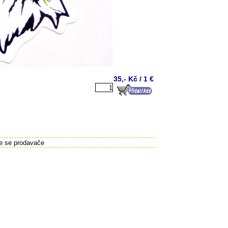
35,- Kč / 1 €
te se prodavače