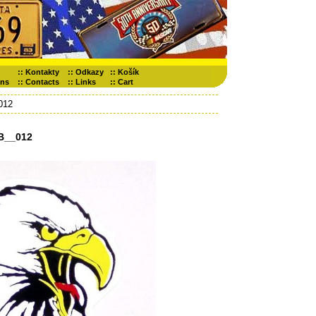
::
Kontakty
::
Odkazy
::
Košík
ons
::
Contacts
::
Links
::
Cart
012
B__012