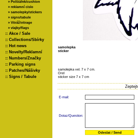
»
Polštářek/cushion
»
reklamní cislo
»
samolepky/stickers
»
signs/tabule
»
Vitráž/vitrage
»
vlajky/flags
::
Akce / Sale
::
Collections/Sbírky
::
Hot news
samolepka
sticker
::
Novelty/Reklamní
::
Numbers/Značky
::
Parking signs
samolepka vel. 7 x 7 cm.
::
Patches/Nášivky
Orel
::
Signs / Tabule
sticker size 7 x 7 cm
Zeptej
E-mail:
Dotaz/Question: