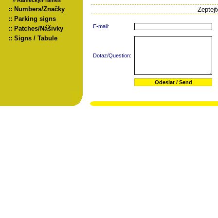
»
Rámečky/Frames
::
Numbers/Značky
Zeptej
::
Parking signs
E-mail:
::
Patches/Nášivky
::
Signs / Tabule
Dotaz/Question: