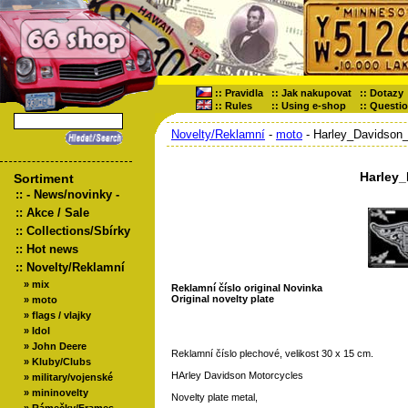
::
Pravidla
::
Jak nakupovat
::
Dotazy
::
Rules
::
Using e-shop
::
Questi
Novelty/Reklamní
-
moto
- Harley_Davidson
Harley
Sortiment
::
- News/novinky -
::
Akce / Sale
::
Collections/Sbírky
::
Hot news
::
Novelty/Reklamní
»
mix
Reklamní číslo original Novinka
Original novelty plate
»
moto
»
flags / vlajky
»
Idol
»
John Deere
Reklamní číslo plechové, velikost 30 x 15 cm.
»
Kluby/Clubs
HArley Davidson Motorcycles
»
military/vojenské
»
mininovelty
Novelty plate metal,