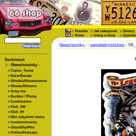
::
Pravidla
::
Jak nakupovat
::
Dotazy
::
Rules
::
Using e-shop
::
Questi
-
News/novinky
-
-
samolepky/stickers
- SB_
Sortiment
::
- News/novinky -
»
Čepice_Trump
»
Bazar/Bazaar
»
50/států/50states/moto
»
50statu/50states
»
Army mix
»
Buckles / Přezky
»
Combination
»
Klub_180
»
Klub_99
»
Mini státy/mini states
»
numbers/znacky
»
Odznáčky/Pins
»
Poklice/Hubcaps