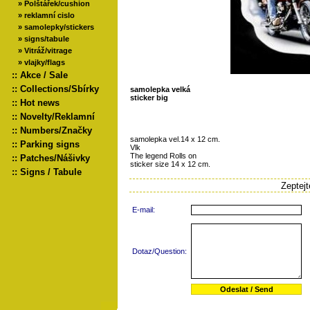
»
Polštářek/cushion
»
reklamní cislo
»
samolepky/stickers
»
signs/tabule
»
Vitráž/vitrage
»
vlajky/flags
::
Akce / Sale
::
Collections/Sbírky
samolepka velká
sticker big
::
Hot news
::
Novelty/Reklamní
::
Numbers/Značky
samolepka vel.14 x 12 cm.
::
Parking signs
Vlk
The legend Rolls on
::
Patches/Nášivky
sticker size 14 x 12 cm.
::
Signs / Tabule
Zeptej
E-mail:
Dotaz/Question: