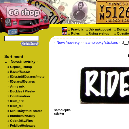
::
Pravidla
::
Jak nakupovat
::
Dotazy
::
Rules
::
Using e-shop
::
Questi
-
News/novinky
-
-
samolepky/stickers
- B__
Sortiment
::
- News/novinky -
»
Čepice_Trump
»
Bazar/Bazaar
»
50/států/50states/moto
»
50statu/50states
»
Army mix
»
Buckles / Přezky
»
Combination
»
Klub_180
»
Klub_99
samolepka
»
Mini státy/mini states
sticker
»
numbers/znacky
»
Odznáčky/Pins
»
Poklice/Hubcaps