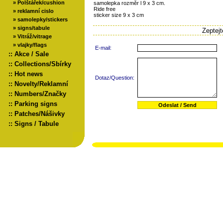
»
Polštářek/cushion
samolepka rozměr l 9 x 3 cm.
Ride free
»
reklamní cislo
sticker size 9 x 3 cm
»
samolepky/stickers
»
signs/tabule
Zeptej
»
Vitráž/vitrage
»
vlajky/flags
E-mail:
::
Akce / Sale
::
Collections/Sbírky
::
Hot news
Dotaz/Question:
::
Novelty/Reklamní
::
Numbers/Značky
::
Parking signs
::
Patches/Nášivky
::
Signs / Tabule