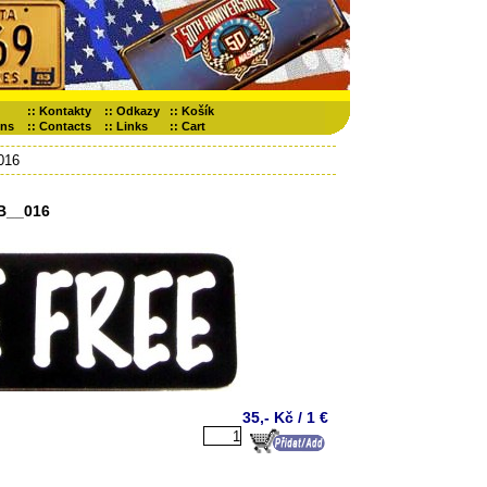
::
Kontakty
::
Odkazy
::
Košík
ons
::
Contacts
::
Links
::
Cart
016
B__016
35,- Kč / 1 €