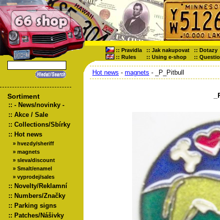
::
Pravidla
::
Jak nakupovat
::
Dotazy
::
Rules
::
Using e-shop
::
Questi
Hot news
-
magnets
- _P_Pitbull
_
Sortiment
::
- News/novinky -
::
Akce / Sale
::
Collections/Sbírky
::
Hot news
»
hvezdy/sheriff
»
magnets
»
sleva/discount
»
Smalt/enamel
»
vyprodej/sales
::
Novelty/Reklamní
::
Numbers/Značky
::
Parking signs
::
Patches/Nášivky