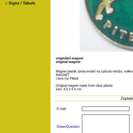
::
Signs / Tabule
originální magnet
original magnet
Magnet plastik zpracovnání na způsob vitráže, velikos
MAGNET
I love my Pitbull
Original magnet made from clear plastic
size .4,5 x 5.5 cm
Zeptej
E-mail:
Dotaz/Question: