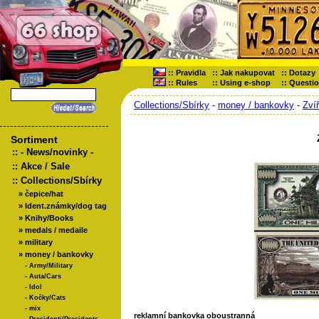
::
Pravidla
::
Jak nakupovat
::
Dotazy
::
Rules
::
Using e-shop
::
Questi
Collections/Sbírky
-
money / bankovky
-
Zví
Sortiment
::
- News/novinky -
::
Akce / Sale
::
Collections/Sbírky
»
čepice/hat
»
Ident.známky/dog tag
»
Knihy/Books
»
medals / medaile
»
military
»
money / bankovky
-
Army/Military
-
Auta/Cars
-
Idol
-
Kočky/Cats
-
mix
reklamní bankovka oboustranná