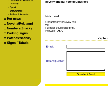
-
Presidenti/Presidents
novelty original note doublesided
-
Psi/Dogs
-
Sport
-
Státy/States
-
Zvířata / Animals
Motiv : Wolf
::
Hot news
Oboustranný barevný tisk.
::
Novelty/Reklamní
vlk
Fullcolor doubleside print.
::
Numbers/Značky
Printed in USA.
::
Parking signs
::
Patches/Nášivky
Zeptej
::
Signs / Tabule
E-mail:
Dotaz/Question: