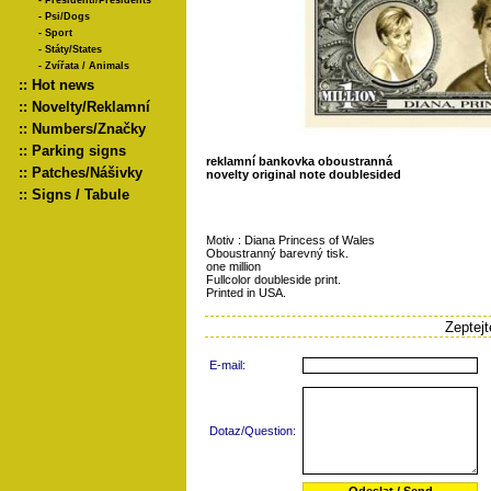
-
Presidenti/Presidents
-
Psi/Dogs
-
Sport
-
Státy/States
-
Zvířata / Animals
::
Hot news
::
Novelty/Reklamní
::
Numbers/Značky
::
Parking signs
reklamní bankovka oboustranná
::
Patches/Nášivky
novelty original note doublesided
::
Signs / Tabule
Motiv : Diana Princess of Wales
Oboustranný barevný tisk.
one million
Fullcolor doubleside print.
Printed in USA.
Zeptej
E-mail:
Dotaz/Question: