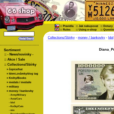
::
Pravidla
::
Jak nakupovat
::
Dotazy
::
Rules
::
Using e-shop
::
Questi
Collections/Sbírky
-
money / bankovky
-
Idol
Diana_P
Sortiment
::
- News/novinky -
::
Akce / Sale
::
Collections/Sbírky
»
čepice/hat
»
Ident.známky/dog tag
»
Knihy/Books
»
medals / medaile
»
military
»
money / bankovky
-
Army/Military
-
Auta/Cars
-
Idol
-
Kočky/Cats
-
mix