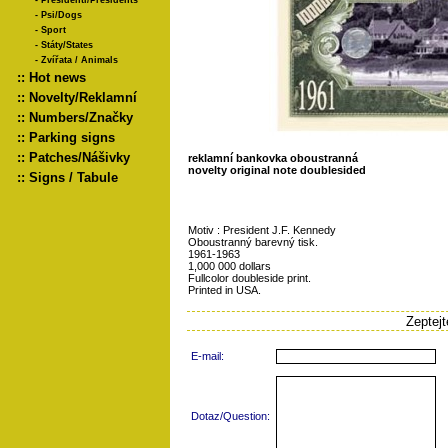
-
Presidenti/Presidents
-
Psi/Dogs
-
Sport
-
Státy/States
-
Zvířata / Animals
::
Hot news
::
Novelty/Reklamní
::
Numbers/Značky
::
Parking signs
::
Patches/Nášivky
reklamní bankovka oboustranná
novelty original note doublesided
::
Signs / Tabule
Motiv : President J.F. Kennedy
Oboustranný barevný tisk.
1961-1963
1,000 000 dollars
Fullcolor doubleside print.
Printed in USA.
Zeptej
E-mail:
Dotaz/Question: