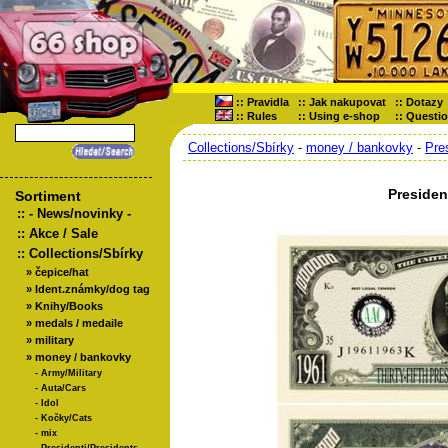
::
Pravidla
::
Jak nakupovat
::
Dotazy
::
Rules
::
Using e-shop
::
Questi
Collections/Sbírky
-
money / bankovky
-
Pre
Preside
Sortiment
::
- News/novinky -
::
Akce / Sale
::
Collections/Sbírky
»
čepice/hat
»
Ident.známky/dog tag
»
Knihy/Books
»
medals / medaile
»
military
»
money / bankovky
-
Army/Military
-
Auta/Cars
-
Idol
-
Kočky/Cats
-
mix