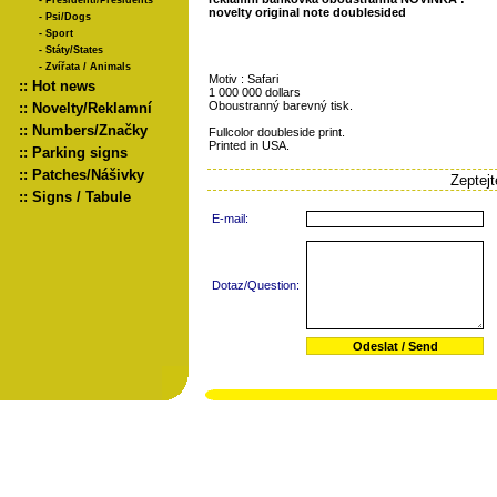
-
Presidenti/Presidents
novelty original note doublesided
-
Psi/Dogs
-
Sport
-
Státy/States
-
Zvířata / Animals
Motiv : Safari
::
Hot news
1 000 000 dollars
Oboustranný barevný tisk.
::
Novelty/Reklamní
::
Numbers/Značky
Fullcolor doubleside print.
Printed in USA.
::
Parking signs
::
Patches/Nášivky
Zeptej
::
Signs / Tabule
E-mail:
Dotaz/Question: