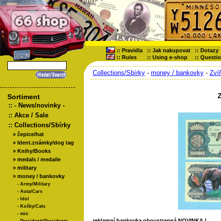
::
Pravidla
::
Jak nakupovat
::
Dotazy
::
Rules
::
Using e-shop
::
Questi
Collections/Sbírky
-
money / bankovky
-
Zví
Z
Sortiment
::
- News/novinky -
::
Akce / Sale
::
Collections/Sbírky
»
čepice/hat
»
Ident.známky/dog tag
»
Knihy/Books
»
medals / medaile
»
military
»
money / bankovky
-
Army/Military
-
Auta/Cars
-
Idol
-
Kočky/Cats
-
mix
reklamní bankovka oboustranná NOVINKA !