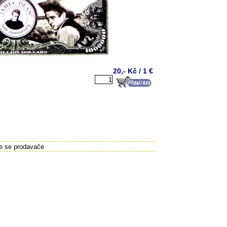
20,- Kč / 1 €
te se prodavače