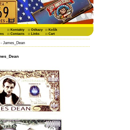
::
Kontakty
::
Odkazy
::
Košík
ons
::
Contacts
::
Links
::
Cart
- James_Dean
mes_Dean