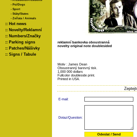
-
Presidenti/Presidents
-
Psi/Dogs
-
Sport
-
Státy/States
-
Zvířata / Animals
::
Hot news
::
Novelty/Reklamní
::
Numbers/Značky
::
Parking signs
reklamní bankovka oboustranná
novelty original note doublesided
::
Patches/Nášivky
::
Signs / Tabule
Motiv : James Dean
Oboustranný barevný tisk.
1,000 000 dollars
Fullcolor doubleside print.
Printed in USA.
Zeptej
E-mail:
Dotaz/Question: