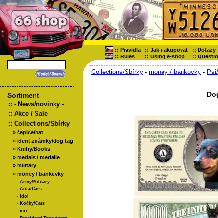
::
Pravidla
::
Jak nakupovat
::
Dotazy
::
Rules
::
Using e-shop
::
Questi
Collections/Sbírky
-
money / bankovky
-
Psi
Do
Sortiment
::
- News/novinky -
::
Akce / Sale
::
Collections/Sbírky
»
čepice/hat
»
Ident.známky/dog tag
»
Knihy/Books
»
medals / medaile
»
military
»
money / bankovky
-
Army/Military
-
Auta/Cars
-
Idol
-
Kočky/Cats
-
mix