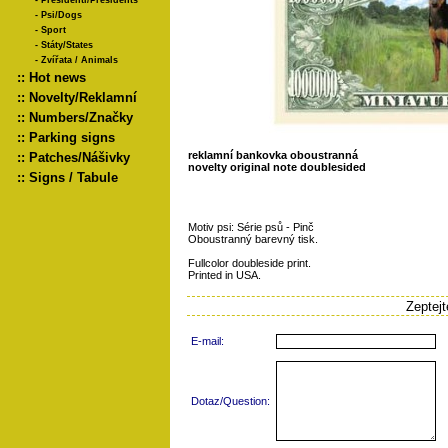
-
Presidenti/Presidents
-
Psi/Dogs
-
Sport
-
Státy/States
-
Zvířata / Animals
::
Hot news
::
Novelty/Reklamní
::
Numbers/Značky
::
Parking signs
reklamní bankovka oboustranná
::
Patches/Nášivky
novelty original note doublesided
::
Signs / Tabule
Motiv psi: Série psů - Pinč
Oboustranný barevný tisk.
Fullcolor doubleside print.
Printed in USA.
Zeptej
E-mail:
Dotaz/Question: